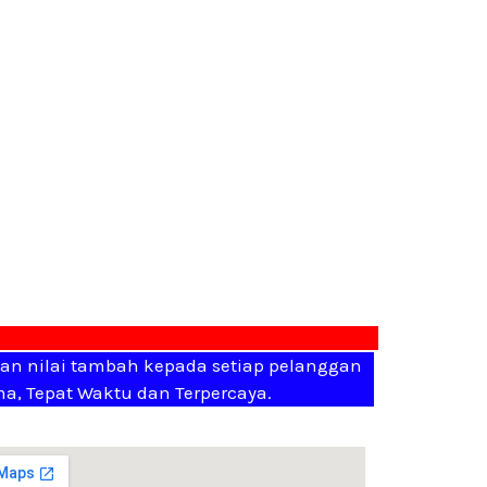
kan nilai tambah kepada setiap pelanggan
a, Tepat Waktu dan Terpercaya.