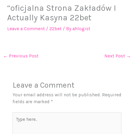
“oficjalna Strona Zakładów I
Actually Kasyna 22bet
Leave a Comment
/
22bet
/ By
ahlogist
←
Previous Post
Next Post
→
Leave a Comment
Your email address will not be published.
Required
fields are marked
*
Type
here..