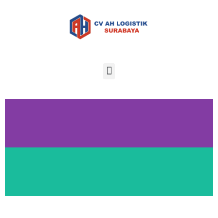
Skip
to
content
Menu