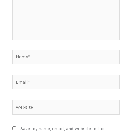
Name*
Email*
Website
Save my name, email, and website in this